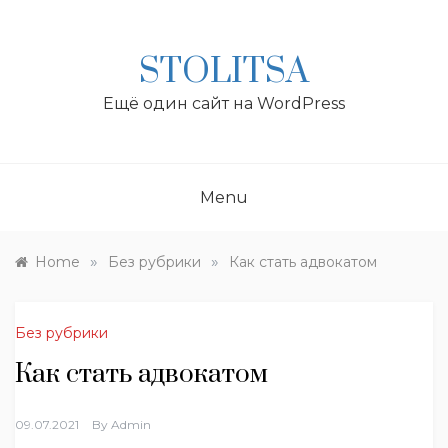
Skip
to
content
STOLITSA
Ещё один сайт на WordPress
Menu
»
»
Home
Без рубрики
Как стать адвокатом
Без рубрики
Как стать адвокатом
09.07.2021
By
Admin